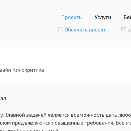
Проекты
Услуги
Ве
Обсудить проект
i
зайн Кинокритика
нал
ду. Главной задачей является возможность дать люб
алом предъявляются повышенные требования. Все м
едным сборником статей.