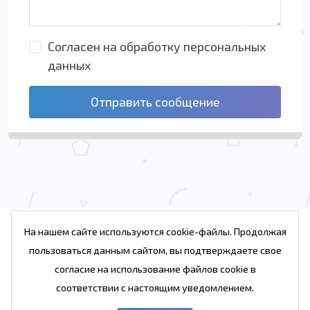
Согласен на обработку персональных
данных
Отправить сообщение
На нашем сайте используются cookie-файлы. Продолжая
пользоваться данным сайтом, вы подтверждаете свое
Проекты
Услуги
Веб студия
Блог
согласие на использование файлов cookie в
Контакты студии
соответствии с настоящим уведомлением.
© 2007 - 2026. Веб студия Реймакс. Беларусь,