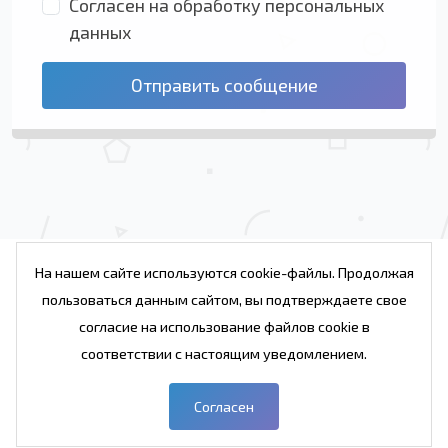
Согласен на обработку персональных
данных
Отправить сообщение
На нашем сайте используются cookie-файлы. Продолжая
пользоваться данным сайтом, вы подтверждаете свое
Проекты
Услуги
Веб студия
Блог
согласие на использование файлов cookie в
Контакты студии
соответствии с настоящим уведомлением.
© 2007 - 2026. Веб студия Реймакс. Беларусь,
Гомель.
Согласен